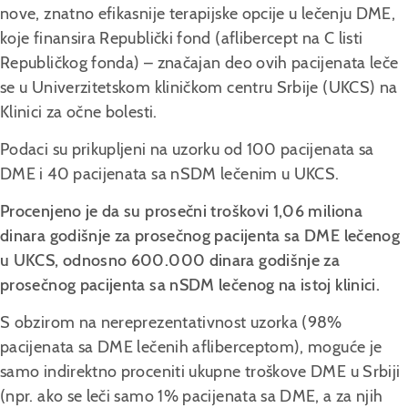
nove, znatno efikasnije terapijske opcije u lečenju DME,
koje finansira Republički fond (aflibercept na C listi
Republičkog fonda) – značajan deo ovih pacijenata leče
se u Univerzitetskom kliničkom centru Srbije (UKCS) na
Klinici za očne bolesti.
Podaci su prikupljeni na uzorku od 100 pacijenata sa
DME i 40 pacijenata sa nSDM lečenim u UKCS.
Procenjeno je da su prosečni troškovi 1,06 miliona
dinara godišnje za prosečnog pacijenta sa DME lečenog
u UKCS, odnosno 600.000 dinara godišnje za
prosečnog pacijenta sa nSDM lečenog na istoj klinici.
S obzirom na nereprezentativnost uzorka (98%
pacijenata sa DME lečenih afliberceptom), moguće je
samo indirektno proceniti ukupne troškove DME u Srbiji
(npr. ako se leči samo 1% pacijenata sa DME, a za njih