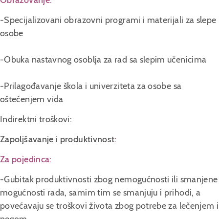
Obrazovanje
:
-Specijalizovani obrazovni programi i materijali za slepe
osobe
-Obuka nastavnog osoblja za rad sa slepim učenicima
-Prilagođavanje škola i univerziteta za osobe sa
oštećenjem vida
Indirektni troškovi:
Zapoljšavanje i produktivnost
:
Za pojedinca
:
-Gubitak produktivnosti zbog nemogućnosti ili smanjene
mogućnosti rada, samim tim se smanjuju i prihodi, a
povećavaju se troškovi života zbog potrebe za lečenjem i
Senilna degeneracija makule