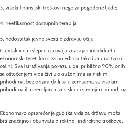
3. visoki finansijski troškovi nege za pogođene ljude;
4. neefikasnost dostupnih terapija;
5. nedostatak javne svesti o zdravlju očiju.
Gubitak vida i slepilo izazivaju značajan invaliditet i
ekonomski teret, kako za pojedinca tako i za društvo u
celini. Sva istraživanja pokazuju da: približno 90% onih
sa oštećenjem vida živi u okruženjima sa niskim
prihodima, bez obzira da li su u zemljama sa visokim
prihodima ili u zemljama sa niskim i srednjim prihodima.
Ekonomsko opterećenje gubitka vida za državu može
biti značajno i obuhvata direktne i indirektne troškove.