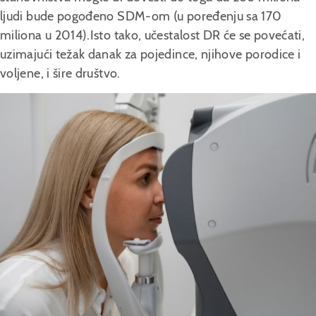
ljudi bude pogođeno SDM-om (u poređenju sa 170
miliona u 2014).Isto tako, učestalost DR će se povećati,
uzimajući težak danak za pojedince, njihove porodice i
voljene, i šire društvo.