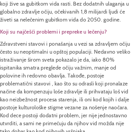
koji žive sa gubitkom vida rasti. Bez dodatnih ulaganja u
globalno zdravlje očiju, očekivanih 1,8 milijardi ljudi će
živeti sa nelečenim gubitkom vida do 2050. godine.
Koji su najčešći problemi i prepreke u lečenju?
Zdravstveni stavovi i ponašanja u vezi sa zdravljem očiju
često su neoptimalni u opštoj populaciji. Nedavno veliko
istraživanje širom sveta pokazalo je da, iako 80%
ispitanika smatra preglede očiju važnim, manje od
polovine ih redovno obavlja. Takođe, postoje
problematični stavovi , kao što su odrasli koji pronalaze
načine da kompenzuju loše zdravlje ili prihvataju loš vid
kao neizbežnost procesa starenja, ili oni kod kojih i dalje
postoje kulturološke stigme vezane za nošenje naočara.
Kod dece postoji dodatni problem, jer nije jednostavno
utvrditi, a sami ne primećuju da njihov vid možda nije
tako dobar kao kod njihovih vršnjaka.