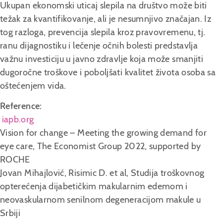
Ukupan ekonomski uticaj slepila na društvo može biti
težak za kvantifikovanje, ali je nesumnjivo značajan. Iz
tog razloga, prevencija slepila kroz pravovremenu, tj.
ranu dijagnostiku i lečenje očnih bolesti predstavlja
važnu investiciju u javno zdravlje koja može smanjiti
dugoročne troškove i poboljšati kvalitet života osoba sa
oštećenjem vida.
Reference:
iapb.org
Vision for change – Meeting the growing demand for
eye care, The Economist Group 2022, supported by
ROCHE
Jovan Mihajlović, Risimic D. et al, Studija troškovnog
opterećenja dijabetičkim makularnim edemom i
neovaskularnom senilnom degeneracijom makule u
Srbiji