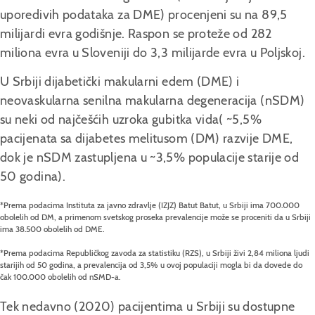
uporedivih podataka za DME) procenjeni su na 89,5
milijardi evra godišnje. Raspon se proteže od 282
miliona evra u Sloveniji do 3,3 milijarde evra u Poljskoj.
U Srbiji dijabetički makularni edem (DME) i
neovaskularna senilna makularna degeneracija (nSDM)
su neki od najčešćih uzroka gubitka vida( ~5,5%
pacijenata sa dijabetes melitusom (DM) razvije DME,
dok je nSDM zastupljena u ~3,5% populacije starije od
50 godina).
*Prema podacima Instituta za javno zdravlje (IZJZ) Batut Batut, u Srbiji ima 700.000
obolelih od DM, a primenom svetskog proseka prevalencije može se proceniti da u Srbiji
ima 38.500 obolelih od DME.
*Prema podacima Republičkog zavoda za statistiku (RZS), u Srbiji živi 2,84 miliona ljudi
starijih od 50 godina, a prevalencija od 3,5% u ovoj populaciji mogla bi da dovede do
čak 100.000 obolelih od nSMD-a.
Tek nedavno (2020) pacijentima u Srbiji su dostupne