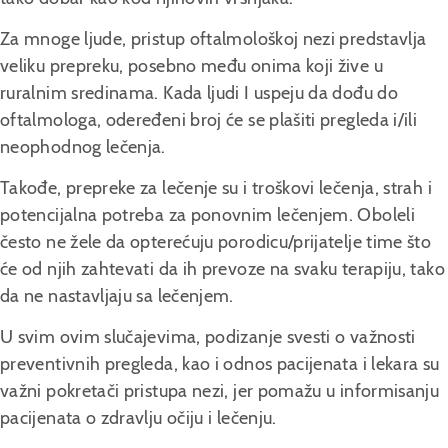
Za mnoge ljude, pristup oftalmološkoj nezi predstavlja
veliku prepreku, posebno među onima koji žive u
ruralnim sredinama. Kada ljudi I uspeju da dođu do
oftalmologa, odeređeni broj će se plašiti pregleda i/ili
neophodnog lečenja.
Takođe, prepreke za lečenje su i troškovi lečenja, strah i
potencijalna potreba za ponovnim lečenjem. Oboleli
često ne žele da opterećuju porodicu/prijatelje time što
će od njih zahtevati da ih prevoze na svaku terapiju, tako
da ne nastavljaju sa lečenjem.
U svim ovim slučajevima, podizanje svesti o važnosti
preventivnih pregleda, kao i odnos pacijenata i lekara su
važni pokretači pristupa nezi, jer pomažu u informisanju
pacijenata o zdravlju očiju i lečenju.