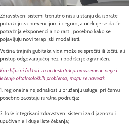
Zdravstveni sistemi trenutno nisu u stanju da isprate
potražnju za prevencijom i negom, a očekuje se da će
potražnja eksponencijalno rasti, posebno kako se
pojavljuju novi terapijski modaliteti.
Većina trajnih gubitaka vida može se sprečiti ili lečiti, ali
pristup odgovarajućoj nezi i podršci je ograničen.
Kao ključni faktori za nedostatak pravovremene nege i
lečenje oftalmoloških problema, mogu se navesti:
1. regionalna nejednakost u pružanju usluga, pri čemu
posebno zaostaju ruralna područja;
2. loše integrisani zdravstveni sistemi za dijagnozu i
upućivanje i duge liste čekanja;