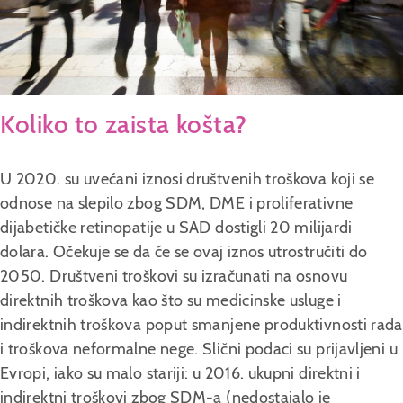
O nama
Pravna izjava
Politika privatnosti
© 2022 M-RS-00001394
Koliko to zaista košta?
U 2020. su uvećani iznosi društvenih troškova koji se
odnose na slepilo zbog SDM, DME i proliferativne
dijabetičke retinopatije u SAD dostigli 20 milijardi
dolara. Očekuje se da će se ovaj iznos utrostručiti do
2050. Društveni troškovi su izračunati na osnovu
direktnih troškova kao što su medicinske usluge i
indirektnih troškova poput smanjene produktivnosti rada
i troškova neformalne nege. Slični podaci su prijavljeni u
Evropi, iako su malo stariji: u 2016. ukupni direktni i
indirektni troškovi zbog SDM-a (nedostajalo je