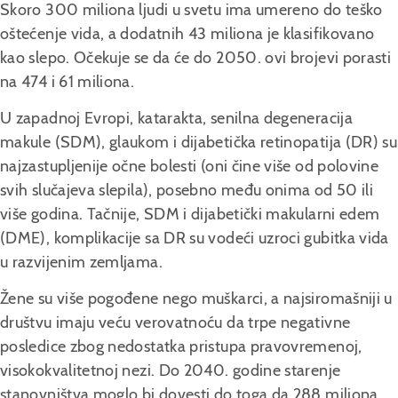
Skoro 300 miliona ljudi u svetu ima umereno do teško
oštećenje vida, a dodatnih 43 miliona je klasifikovano
kao slepo. Očekuje se da će do 2050. ovi brojevi porasti
na 474 i 61 miliona.
U zapadnoj Evropi, katarakta, senilna degeneracija
makule (SDM), glaukom i dijabetička retinopatija (DR) su
najzastupljenije očne bolesti (oni čine više od polovine
svih slučajeva slepila), posebno među onima od 50 ili
više godina. Tačnije, SDM i dijabetički makularni edem
(DME), komplikacije sa DR su vodeći uzroci gubitka vida
u razvijenim zemljama.
Žene su više pogođene nego muškarci, a najsiromašniji u
društvu imaju veću verovatnoću da trpe negativne
posledice zbog nedostatka pristupa pravovremenoj,
visokokvalitetnoj nezi. Do 2040. godine starenje
stanovništva moglo bi dovesti do toga da 288 miliona