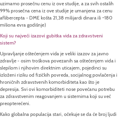
uzimamo prosečnu cenu iz ove studije, a za svih ostalih
99% prosečna cena iz ove studije je umanjena za cenu
aflibercepta - DME košta 21,38 milijardi dinara ili ~180
miliona evra godišnje)
Koji su najveći izazovi gubitka vida za zdravstveni
sistem?
Upravljanje oštećenjem vida je veliki izazov za javno
zdravlje - osim troškova povezanih sa oštećenjem vida i
slepilom i njihovim direktnim uticajem, pojedinci su
izloženi riziku od fizičkih povreda, socijalnog povlačenja i
hroničnih zdravstvenih komorbiditeta kao što je
depresija. Svi ovi komorbiditeti nose povećanu potrebu
za zdravstvenim reagovanjem u sistemima koji su već
preopterećeni.
Kako globalna populacija stari, očekuje se da će broj ljudi