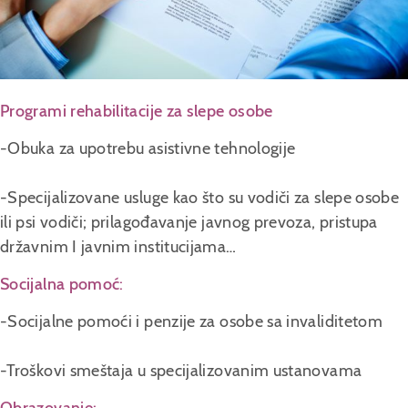
Programi rehabilitacije za slepe osobe
-Obuka za upotrebu asistivne tehnologije
-Specijalizovane usluge kao što su vodiči za slepe osobe
ili psi vodiči; prilagođavanje javnog prevoza, pristupa
državnim I javnim institucijama…
Socijalna pomoć
:
-Socijalne pomoći i penzije za osobe sa invaliditetom
-Troškovi smeštaja u specijalizovanim ustanovama