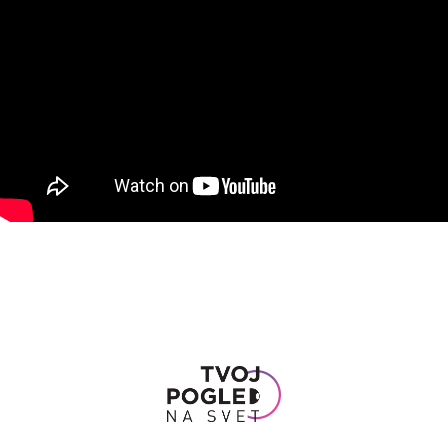
Pitajte Vidu
Pogled u odgovore: Najčešća pitanja i
odgovori na oftalmološke teme
O nama
Pravna izjava
Politika privatnosti
© 2022 M-RS-00001394