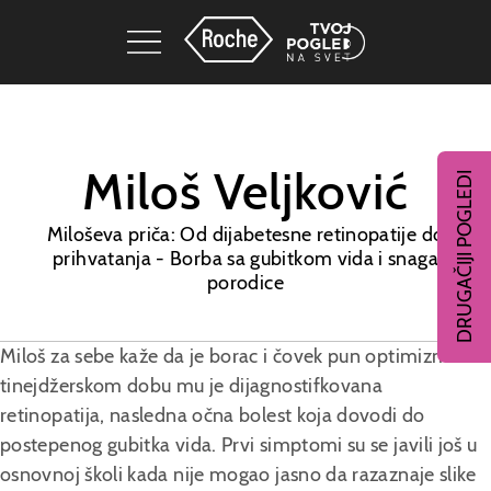
Miloš Veljković
DRUGAČIJI POGLEDI
Miloševa priča: Od dijabetesne retinopatije do
prihvatanja - Borba sa gubitkom vida i snaga
porodice
Miloš za sebe kaže da je borac i čovek pun optimizma. U
tinejdžerskom dobu mu je dijagnostifkovana
retinopatija, nasledna očna bolest koja dovodi do
postepenog gubitka vida. Prvi simptomi su se javili još u
osnovnoj školi kada nije mogao jasno da razaznaje slike