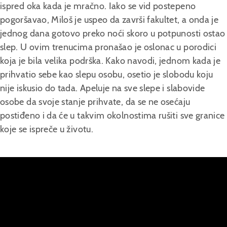
ispred oka kada je mračno. Iako se vid postepeno
pogoršavao, Miloš je uspeo da završi fakultet, a onda je
jednog dana gotovo preko noći skoro u potpunosti ostao
Senilna degeneracija makule
slep. U ovim trenucima pronašao je oslonac u porodici
Dijabetesno oboljenje očiju
koja je bila velika podrška. Kako navodi, jednom kada je
Okluzija retinalne vene
prihvatio sebe kao slepu osobu, osetio je slobodu koju
nije iskusio do tada. Apeluje na sve slepe i slabovide
Očima svedočim: Lična iskustva
osobe da svoje stanje prihvate, da se ne osećaju
oftalmoloških pacijenata
postiđeno i da će u takvim okolnostima rušiti sve granice
Pogled lekara na važne oftalmološke
koje se ispreče u životu.
teme
Aktuelne novosti iz sveta
oftalmologije
Praktični saveti za život sa oštećenim
vidom