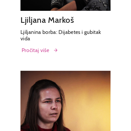
Ljiljana Markoš
Ljiljanina borba: Dijabetes i gubitak
vida
Pročitaj više