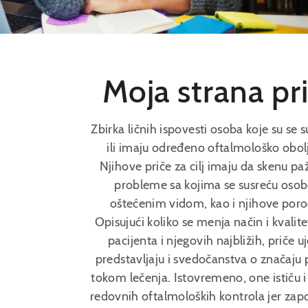
Moja strana pr
Zbirka ličnih ispovesti osoba koje su se s
ili imaju određeno oftalmološko obol
Njihove priče za cilj imaju da skenu pa
probleme sa kojima se susreću osob
oštećenim vidom, kao i njihove poro
Opisujući koliko se menja način i kvalite
pacijenta i njegovih najbližih, priče 
predstavljaju i svedočanstva o značaju
tokom lečenja. Istovremeno, one ističu 
redovnih oftalmoloških kontrola jer zap