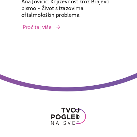
Ana Jovičić: Književnost kroz Brajevo
pismo - Život s izazovima
oftalmoloških problema
Pročitaj više