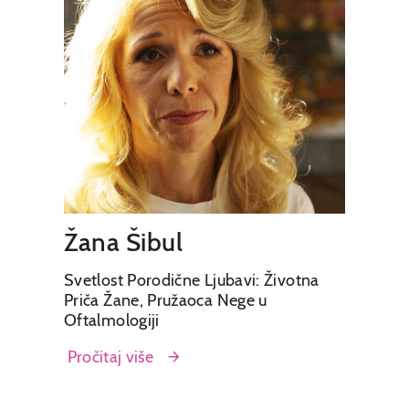
Žana Šibul
Svetlost Porodične Ljubavi: Životna
Priča Žane, Pružaoca Nege u
Oftalmologiji
Pročitaj više