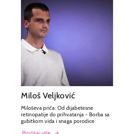
Miloš Veljković
Miloševa priča: Od dijabetesne
retinopatije do prihvatanja - Borba sa
gubitkom vida i snaga porodice
Pročitaj više