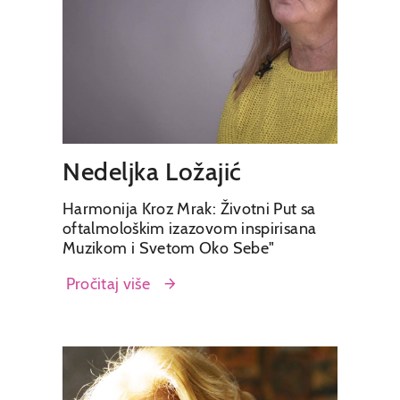
Nedeljka Ložajić
Harmonija Kroz Mrak: Životni Put sa
oftalmološkim izazovom inspirisana
Muzikom i Svetom Oko Sebe"
Pročitaj više