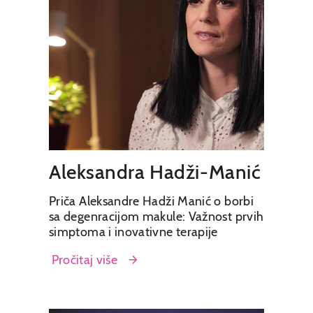
Aleksandra Hadži-Manić
Priča Aleksandre Hadži Manić o borbi
sa degenracijom makule: Važnost prvih
simptoma i inovativne terapije
Pročitaj više