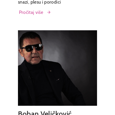
snazi, plesu i porodici
Pročitaj više
Senilna degeneracija makule
Dijabetesno oboljenje očiju
Okluzija retinalne vene
Očima svedočim: Lična iskustva
oftalmoloških pacijenata
Boban Veličković